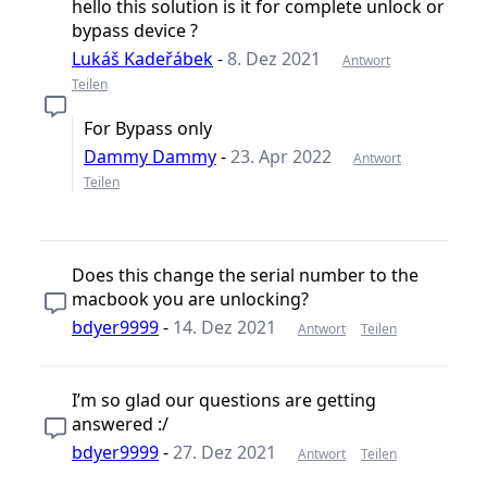
hello this solution is it for complete unlock or
bypass device ?
Lukáš Kadeřábek
-
8. Dez 2021
Antwort
Teilen
For Bypass only
Dammy Dammy
-
23. Apr 2022
Antwort
Teilen
Does this change the serial number to the
macbook you are unlocking?
bdyer9999
-
14. Dez 2021
Antwort
Teilen
I’m so glad our questions are getting
answered :/
bdyer9999
-
27. Dez 2021
Antwort
Teilen