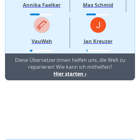
Annika Faelker
Max Schmid
VauWeh
Jan Kreuzer
Diese Übersetzer:innen helfen uns, die Welt zu
reparieren! Wie kann ich mithelfen?
Hier starten ›