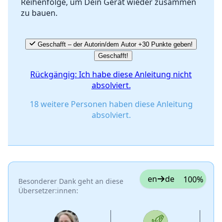
Reihenfolge, um Dein Gerät wieder zusammen
Abbrechen
Kommentieren
zu bauen.
Geschafft – der Autorin/dem Autor +30 Punkte geben!
Geschafft!
Rückgängig: Ich habe diese Anleitung nicht
absolviert.
18 weitere Personen haben diese Anleitung
absolviert.
en
de
100%
Besonderer Dank geht an diese
Übersetzer:innen: