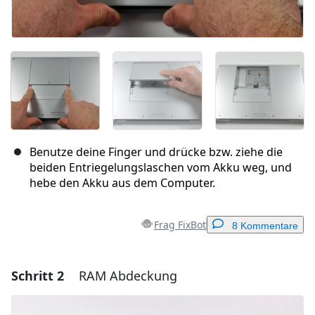
Benutze deine Finger und drücke bzw. ziehe die
beiden Entriegelungslaschen vom Akku weg, und
hebe den Akku aus dem Computer.
Frag FixBot
8 Kommentare
Schritt 2
RAM Abdeckung
Einen Kommentar hinzufügen
Kommentar hinzufügen