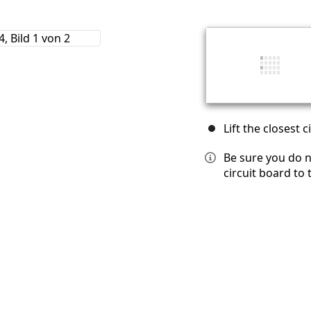
Lift the closest
Be sure you do n
circuit board to