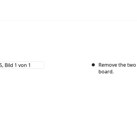
Remove the two 7
board.