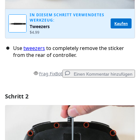
IN DIESEM SCHRITT VERWENDETES
WERKZEUG:
Kaufen
Tweezers
$4.99
Use
tweezers
to completely remove the sticker
from the rear of controller.
Frag FixBot
Einen Kommentar hinzufügen
Schritt 2
Einen Kommentar hinzufügen
Kommentar hinzufügen
Abbrechen
Kommentieren