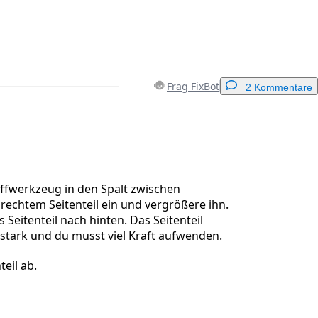
Frag FixBot
2 Kommentare
Einen Kommentar hinzufügen
offwerkzeug in den Spalt zwischen
rechtem Seitenteil ein und vergrößere ihn.
 Seitenteil nach hinten. Das Seitenteil
Abbrechen
Kommentieren
stark und du musst viel Kraft aufwenden.
eil ab.