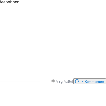
ffeebohnen.
Frag FixBot
4 Kommentare
Einen Kommentar hinzufügen