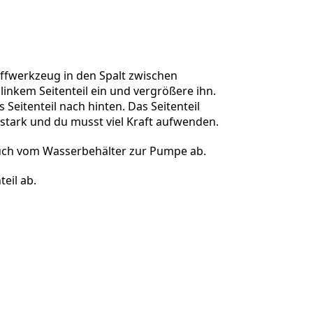
Einen Kommentar hinzufügen
offwerkzeug in den Spalt zwischen
linkem Seitenteil ein und vergrößere ihn.
 Seitenteil nach hinten. Das Seitenteil
Abbrechen
Kommentieren
stark und du musst viel Kraft aufwenden.
uch vom Wasserbehälter zur Pumpe ab.
eil ab.