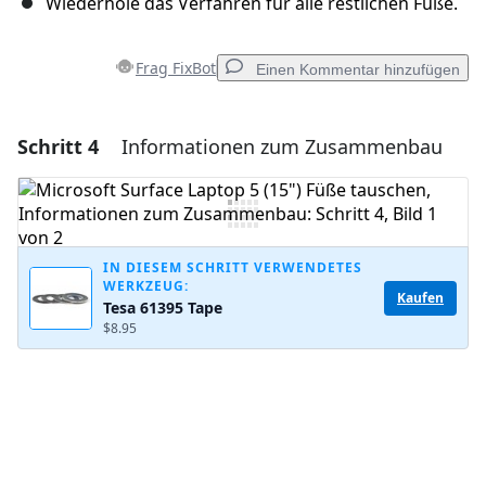
Wiederhole das Verfahren für alle restlichen Füße.
Frag FixBot
Einen Kommentar hinzufügen
Schritt 4
Informationen zum Zusammenbau
Einen Kommentar hinzufügen
Kommentar hinzufügen
IN DIESEM SCHRITT VERWENDETES
WERKZEUG:
Abbrechen
Kommentieren
Kaufen
Tesa 61395 Tape
$8.95