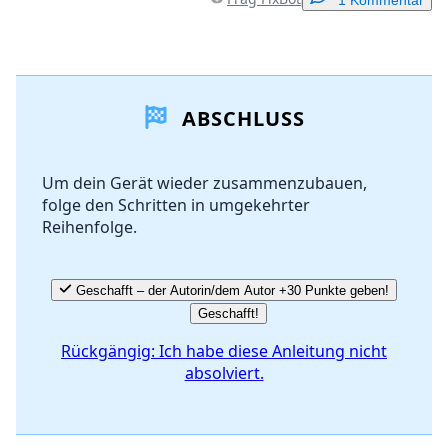
1 Kommentar
Einen Kommentar hinzufügen
ABSCHLUSS
Kommentar hinzufügen
Um dein Gerät wieder zusammenzubauen,
folge den Schritten in umgekehrter
Abbrechen
Kommentieren
Reihenfolge.
Geschafft – der Autorin/dem Autor +30 Punkte geben!
Geschafft!
Rückgängig: Ich habe diese Anleitung nicht
absolviert.