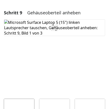
Schritt 9
Gehäuseoberteil anheben
Einen Kommentar hinzufügen
Kommentar hinzufügen
Abbrechen
Kommentieren