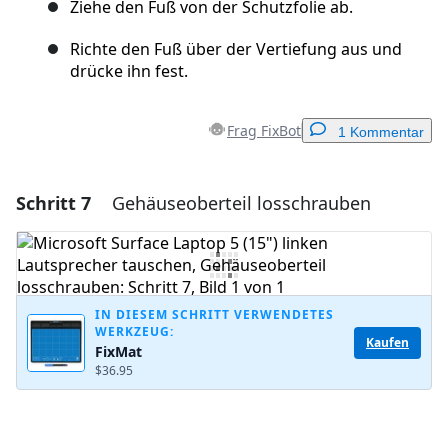
Ziehe den Fuß von der Schutzfolie ab.
Richte den Fuß über der Vertiefung aus und
drücke ihn fest.
Frag FixBot
1 Kommentar
Schritt 7
Gehäuseoberteil losschrauben
Einen Kommentar hinzufügen
Kommentar hinzufügen
IN DIESEM SCHRITT VERWENDETES
WERKZEUG:
Abbrechen
Kommentieren
Kaufen
FixMat
$36.95