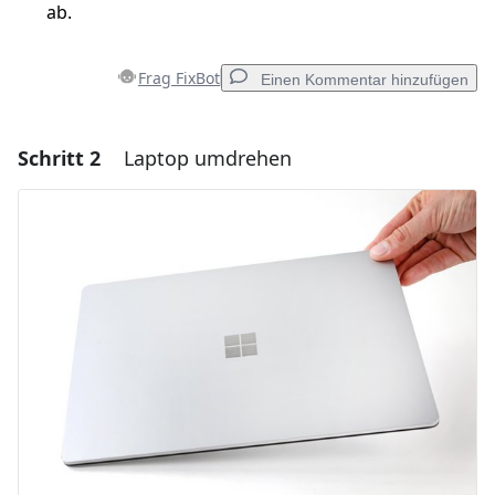
ab.
Frag FixBot
Einen Kommentar hinzufügen
Schritt 2
Laptop umdrehen
Einen Kommentar hinzufügen
Kommentar hinzufügen
Abbrechen
Kommentieren