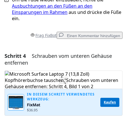
Ausbuchtungen an den Füßen an den
Einsparungen im Rahmen
aus und drücke die Füße
ein.
Frag FixBot
Einen Kommentar hinzufügen
Schritt 4
Schrauben vom unteren Gehäuse
Einen Kommentar hinzufügen
entfernen
Kommentar hinzufügen
Abbrechen
Kommentieren
IN DIESEM SCHRITT VERWENDETES
WERKZEUG:
Kaufen
FixMat
$36.95