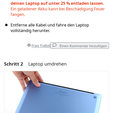
deinen Laptop auf unter 25 % entladen lassen.
Ein geladener Akku kann bei Beschädigung Feuer
fangen.
Entferne alle Kabel und fahre den Laptop
vollständig herunter.
Frag FixBot
Einen Kommentar hinzufügen
Schritt 2
Laptop umdrehen
Einen Kommentar hinzufügen
Kommentar hinzufügen
Abbrechen
Kommentieren