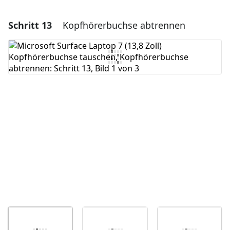
Schritt 13
Kopfhörerbuchse abtrennen
Einen Kommentar hinzufügen
Kommentar hinzufügen
Abbrechen
Kommentieren