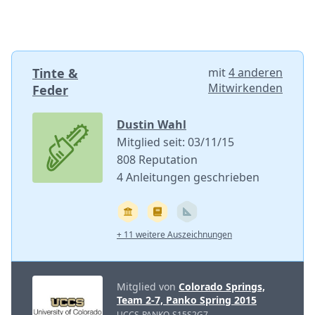
Tinte &
mit
4 anderen
Mitwirkenden
Feder
Dustin Wahl
Mitglied seit: 03/11/15
808 Reputation
4 Anleitungen geschrieben
+ 11 weitere Auszeichnungen
Mitglied von
Colorado Springs,
Team 2-7, Panko Spring 2015
UCCS-PANKO-S15S2G7