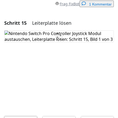
Frag FixBot
1 Kommentar
Schritt 15
Leiterplatte lösen
Einen Kommentar hinzufügen
Kommentar hinzufügen
Abbrechen
Kommentieren