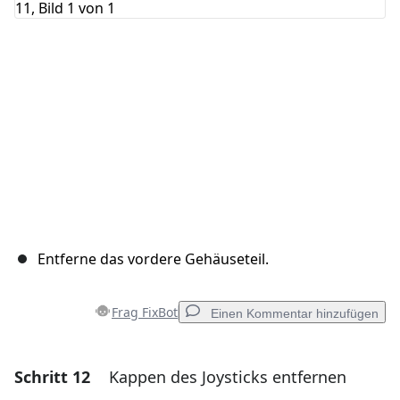
Abbrechen
Kommentieren
Entferne das vordere Gehäuseteil.
Frag FixBot
Einen Kommentar hinzufügen
Schritt 12
Kappen des Joysticks entfernen
Einen Kommentar hinzufügen