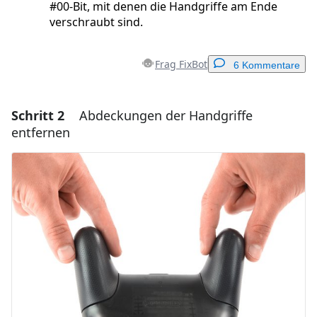
#00-Bit, mit denen die Handgriffe am Ende
verschraubt sind.
Frag FixBot
6 Kommentare
Schritt 2
Abdeckungen der Handgriffe
Einen Kommentar hinzufügen
entfernen
Kommentar hinzufügen
Abbrechen
Kommentieren