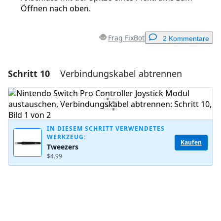
Öffnen nach oben.
Frag FixBot
2 Kommentare
Schritt 10
Verbindungskabel abtrennen
Einen Kommentar hinzufügen
Kommentar hinzufügen
IN DIESEM SCHRITT VERWENDETES
WERKZEUG:
Abbrechen
Kommentieren
Kaufen
Tweezers
$4.99