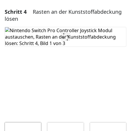
Schritt 4
Rasten an der Kunststoffabdeckung
Einen Kommentar hinzufügen
lösen
Kommentar hinzufügen
Abbrechen
Kommentieren