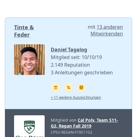
Tinte &
mit
13 anderen
Mitwirkenden
Feder
Daniel Tagalog
Mitglied seit: 10/10/19
2.149 Reputation
3 Anleitungen geschrieben
+ 11 weitere Auszeichnungen
Mitglied von
Cal Poly, Team S11-
G2, Regan Fall 2019
CPSU-REGAN-F19S11G2