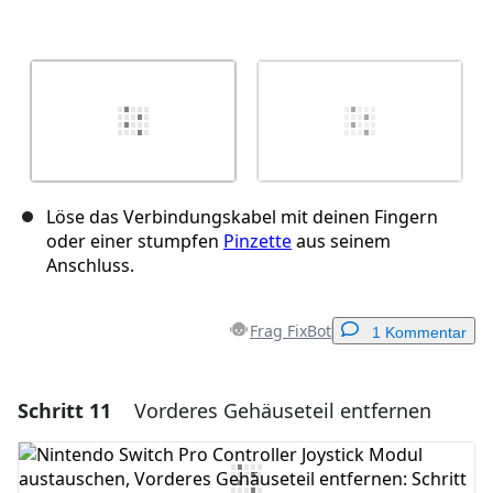
Löse das Verbindungskabel mit deinen Fingern
oder einer stumpfen
Pinzette
aus seinem
Anschluss.
Frag FixBot
1 Kommentar
Schritt 11
Vorderes Gehäuseteil entfernen
Einen Kommentar hinzufügen
Kommentar hinzufügen