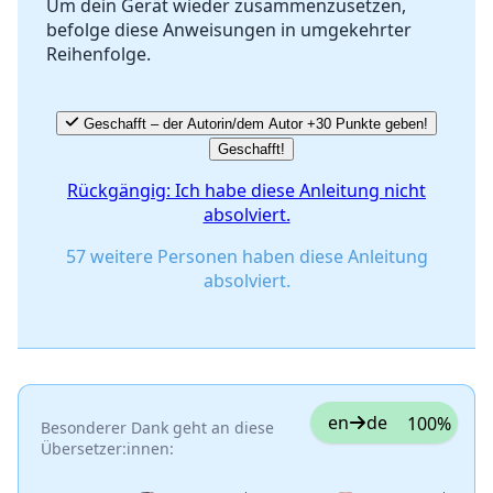
Um dein Gerät wieder zusammenzusetzen,
befolge diese Anweisungen in umgekehrter
Abbrechen
Kommentieren
Reihenfolge.
Geschafft – der Autorin/dem Autor +30 Punkte geben!
Geschafft!
Rückgängig: Ich habe diese Anleitung nicht
absolviert.
57 weitere Personen haben diese Anleitung
absolviert.
en
de
100%
Besonderer Dank geht an diese
Übersetzer:innen: