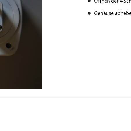
Öffnen der 4 Sc
Gehäuse abheb