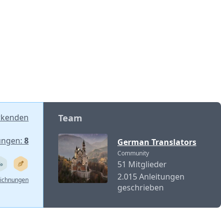
Einen Kommentar hinzufügen
Abbrechen
Kommentieren
rkenden
Team
ungen:
8
German Translators
Community
51 Mitglieder
2.015 Anleitungen
eichnungen
geschrieben