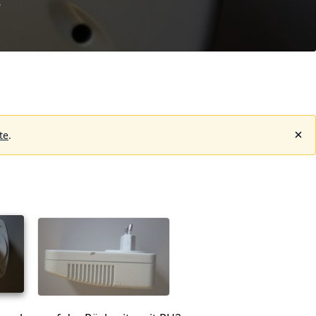
8
te
.