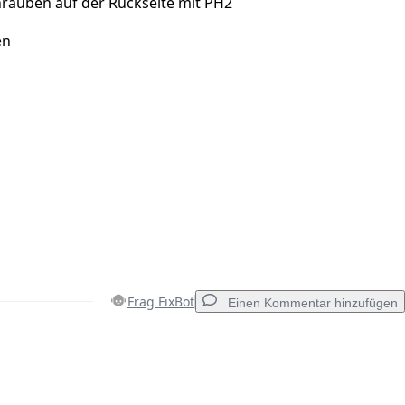
hrauben auf der Rückseite mit PH2
en
Frag FixBot
Einen Kommentar hinzufügen
Einen Kommentar hinzufügen