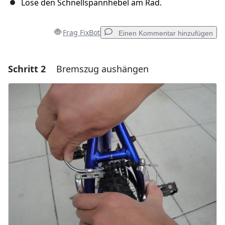
Löse den Schnellspannhebel am Rad.
Frag FixBot
Einen Kommentar hinzufügen
Schritt 2
Bremszug aushängen
Einen Kommentar hinzufügen
Kommentar hinzufügen
Abbrechen
Kommentieren