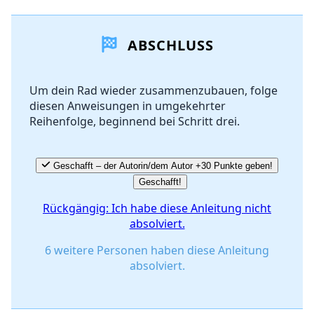
Einen Kommentar hinzufügen
ABSCHLUSS
Kommentar hinzufügen
Um dein Rad wieder zusammenzubauen, folge
diesen Anweisungen in umgekehrter
Abbrechen
Kommentieren
Reihenfolge, beginnend bei Schritt drei.
Geschafft – der Autorin/dem Autor +30 Punkte geben!
Geschafft!
Rückgängig: Ich habe diese Anleitung nicht
absolviert.
6 weitere Personen haben diese Anleitung
absolviert.