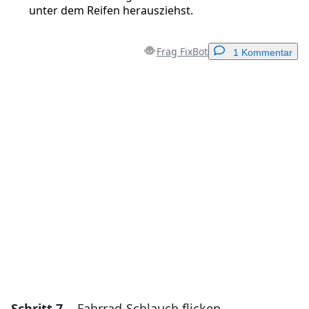
unter dem Reifen herausziehst.
Frag FixBot
1 Kommentar
Einen Kommentar hinzufügen
Kommentar hinzufügen
Abbrechen
Kommentieren
Schritt 7
Fahrrad-Schlauch flicken