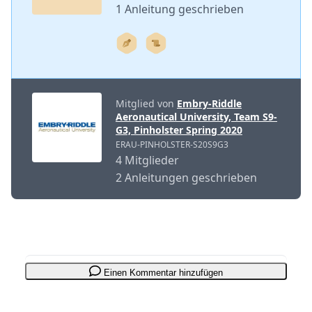
1 Anleitung geschrieben
Mitglied von
Embry-Riddle
Aeronautical University, Team S9-
G3, Pinholster Spring 2020
ERAU-PINHOLSTER-S20S9G3
4 Mitglieder
2 Anleitungen geschrieben
Einen Kommentar hinzufügen