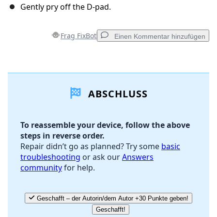
Gently pry off the D-pad.
Frag FixBot
Einen Kommentar hinzufügen
Einen Kommentar hinzufügen
ABSCHLUSS
Kommentar hinzufügen
To reassemble your device, follow the above
steps in reverse order.
Abbrechen
Kommentieren
Repair didn’t go as planned? Try some
basic
troubleshooting
or ask our
Answers
community
for help.
Geschafft – der Autorin/dem Autor +30 Punkte geben!
Geschafft!