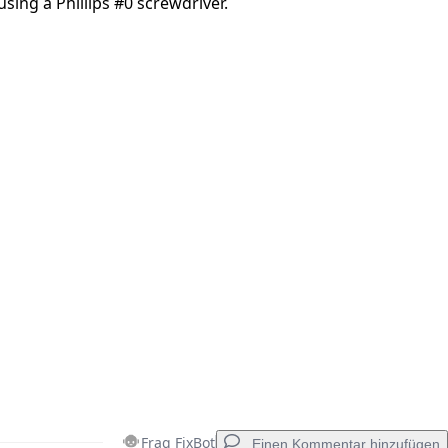
using a Phillips #0 screwdriver.
Frag FixBot
Einen Kommentar hinzufügen