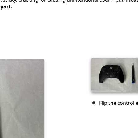
apart.
Flip the controll