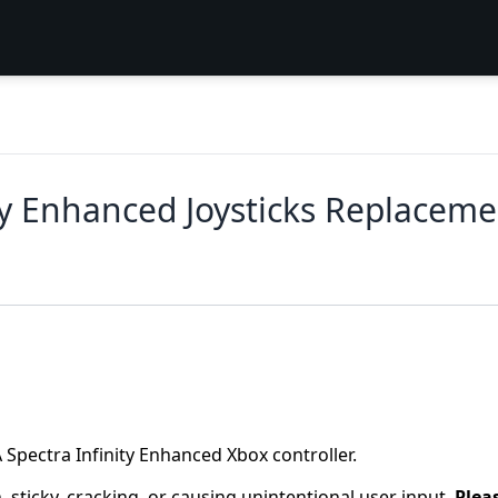
ty Enhanced Joysticks Replaceme
 Spectra Infinity Enhanced Xbox controller.
 sticky, cracking, or causing unintentional user input.
Plea