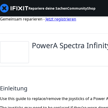
Repariere deine Sachen
Community
Shop
Gemeinsam reparieren -
Jetzt registrieren
PowerA Spectra Infini
Einleitung
Use this guide to replace/remove the joysticks of a Power A
The joysticks may need to be replaced if they’re worn down,