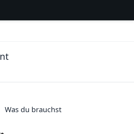
nt
Was du brauchst
se