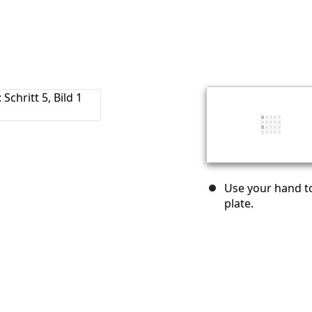
Use your hand t
plate.