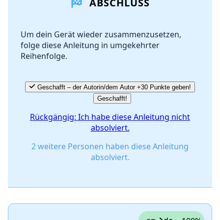
ABSCHLUSS
Kommentar hinzufügen
Um dein Gerät wieder zusammenzusetzen,
folge diese Anleitung in umgekehrter
Abbrechen
Kommentieren
Reihenfolge.
Geschafft – der Autorin/dem Autor +30 Punkte geben!
Geschafft!
Rückgängig: Ich habe diese Anleitung nicht
absolviert.
2 weitere Personen haben diese Anleitung
absolviert.