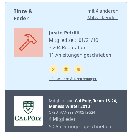
Tinte &
mit
4 anderen
Mitwirkenden
Feder
Justin Petrilli
Mitglied seit: 01/21/10
3.204 Reputation
11 Anleitungen geschrieben
+ 11 weitere Auszeichnungen
Mitglied von
Cal Poly, Team 13-24,
Maness Winter 2010
CPSU-MANESS-W10S13G24
4 Mitglieder
50 Anleitungen geschrieben