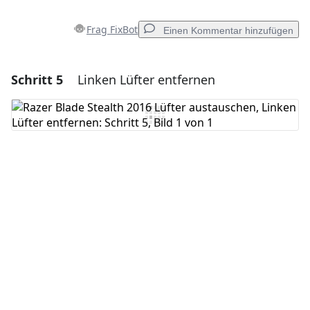
Frag FixBot
Einen Kommentar hinzufügen
Schritt 5
Linken Lüfter entfernen
Einen Kommentar hinzufügen
Kommentar hinzufügen
Abbrechen
Kommentieren