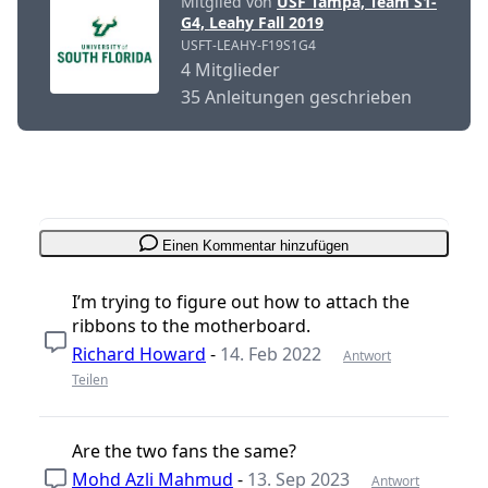
Mitglied von
USF Tampa, Team S1-
G4, Leahy Fall 2019
USFT-LEAHY-F19S1G4
4 Mitglieder
35 Anleitungen geschrieben
Einen Kommentar hinzufügen
I’m trying to figure out how to attach the
ribbons to the motherboard.
Richard Howard
-
14. Feb 2022
Antwort
Teilen
Are the two fans the same?
Mohd Azli Mahmud
-
13. Sep 2023
Antwort