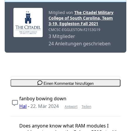
Mitglied von
The Citadel Military
College of South Carolina, Team
3-19, Eggleston Fall 2021
CMCSC-EGGLESTON-F21S3G19
3 Mitglieder
24 Anleitungen geschrieben
Einen Kommentar hinzufügen
fanboy bowing down
Hal
-
22. Mär 2024
Antwort
Teilen
Does anyone know what RAM modules I