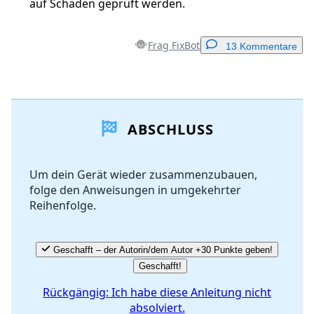
auf Schäden geprüft werden.
Frag FixBot
13 Kommentare
Einen Kommentar hinzufügen
ABSCHLUSS
Kommentar hinzufügen
Um dein Gerät wieder zusammenzubauen,
folge den Anweisungen in umgekehrter
Abbrechen
Kommentieren
Reihenfolge.
Geschafft – der Autorin/dem Autor +30 Punkte geben!
Geschafft!
Rückgängig: Ich habe diese Anleitung nicht
absolviert.