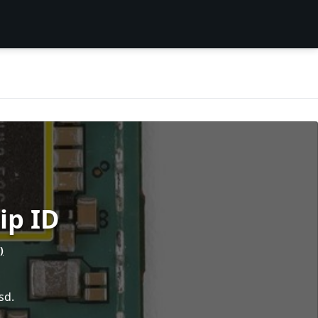
ip ID
)
sd.