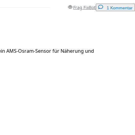
Frag FixBot
1 Kommentar
Einen Kommentar hinzufügen
 ein AMS-Osram-Sensor für Näherung und
Abbrechen
Kommentieren