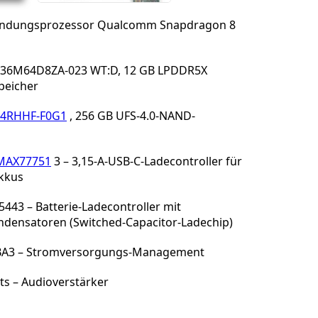
ndungsprozessor Qualcomm Snapdragon 8
36M64D8ZA-023 WT:D, 12 GB LPDDR5X
peicher
4RHHF-F0G1
, 256 GB UFS-4.0-NAND-
MAX77751
3 – 3,15-A-USB-C-Ladecontroller für
Akkus
5443 – Batterie-Ladecontroller mit
ndensatoren (Switched-Capacitor-Ladechip)
A3 – Stromversorgungs-Management
ts – Audioverstärker