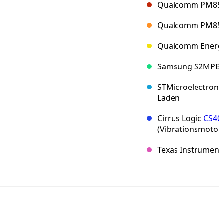
Qualcomm PM855
Qualcomm PM855
Qualcomm Energ
Samsung S2MPB0
STMicroelectroni
Laden
Cirrus Logic
CS4
(Vibrationsmoto
Texas Instrumen