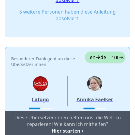
absolviert.
5 weitere Personen haben diese Anleitung
absolviert.
en
de
100%
Besonderer Dank geht an diese
Übersetzer:innen:
Cafugo
Annika Faelker
Diese Übersetzer:innen helfen uns, die Welt zu
reparieren! Wie kann ich mithelfen?
Hier starten ›