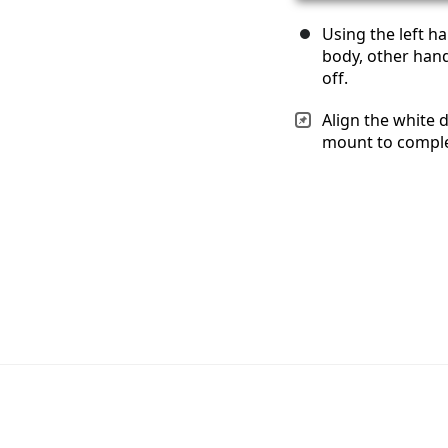
Using the left h
body, other hand
off.
Align the white 
mount to comple