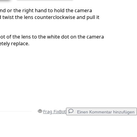
and or the right hand to hold the camera
 twist the lens counterclockwise and pull it
dot of the lens to the white dot on the camera
tely replace.
Frag FixBot
Einen Kommentar hinzufügen
Einen Kommentar hinzufügen