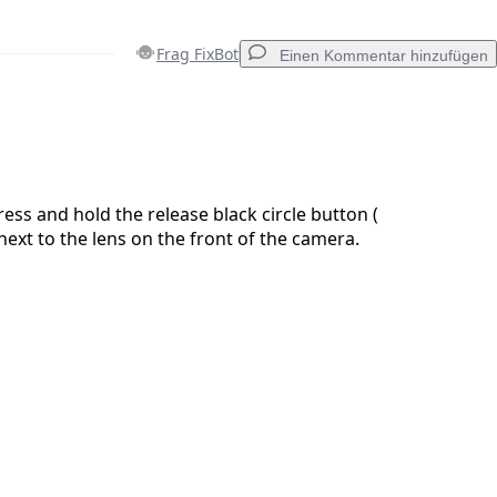
Frag FixBot
Einen Kommentar hinzufügen
Einen Kommentar hinzufügen
ress and hold the release black circle button (
next to the lens on the front of the camera.
Abbrechen
Kommentieren