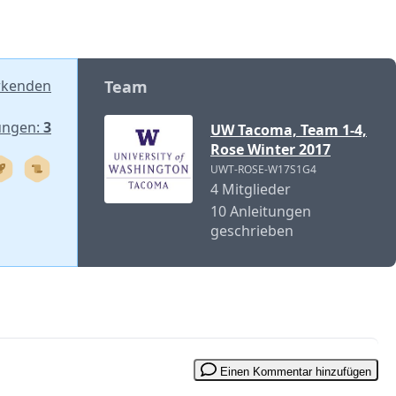
rkenden
Team
ungen:
3
UW Tacoma, Team 1-4,
Rose Winter 2017
UWT-ROSE-W17S1G4
4 Mitglieder
10 Anleitungen
geschrieben
Einen Kommentar hinzufügen