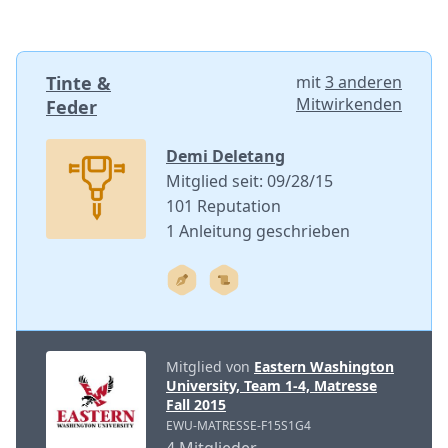
Tinte &
mit
3 anderen
Mitwirkenden
Feder
Demi Deletang
Mitglied seit: 09/28/15
101 Reputation
1 Anleitung geschrieben
Mitglied von
Eastern Washington
University, Team 1-4, Matresse
Fall 2015
EWU-MATRESSE-F15S1G4