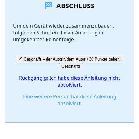
ABSCHLUSS
Kommentar hinzufügen
Um dein Gerät wieder zusammenzubauen,
folge den Schritten dieser Anleitung in
Abbrechen
Kommentieren
umgekehrter Reihenfolge.
Geschafft – der Autorin/dem Autor +30 Punkte geben!
Geschafft!
Rückgängig: Ich habe diese Anleitung nicht
absolviert.
Eine weitere Person hat diese Anleitung
absolviert.