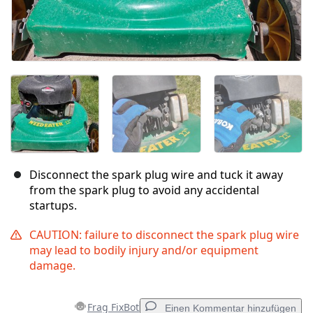
Disconnect the spark plug wire and tuck it away
from the spark plug to avoid any accidental
startups.
CAUTION: failure to disconnect the spark plug wire
may lead to bodily injury and/or equipment
damage.
Frag FixBot
Einen Kommentar hinzufügen