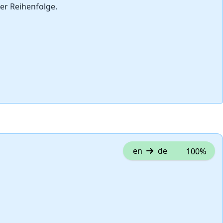
er Reihenfolge.
en
de
100%