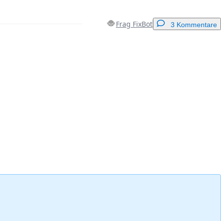
Frag FixBot
3 Kommentare
Einen Kommentar hinzufügen
Abbrechen
Kommentieren