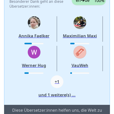
en
de
100%
Besonderer Dank geht an diese
Übersetzer:innen:
Annika Faelker
Maximilian Maxi
Werner Hug
VauWeh
+1
und 1 weitere(s) ...
Diese Übersetzer:innen helfen uns, die Welt zu