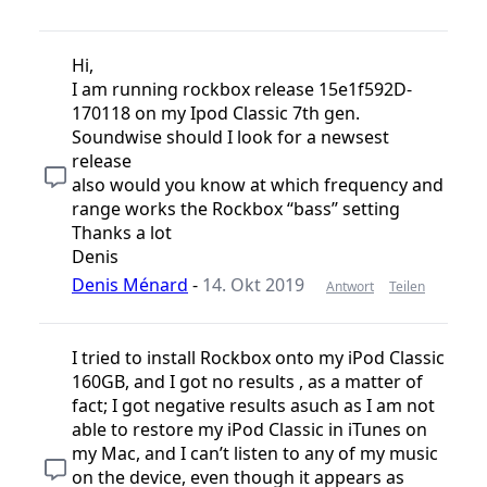
Hi,
I am running rockbox release 15e1f592D-
170118 on my Ipod Classic 7th gen.
Soundwise should I look for a newsest
release
also would you know at which frequency and
range works the Rockbox ‘‘bass’’ setting
Thanks a lot
Denis
Denis Ménard
-
14. Okt 2019
Antwort
Teilen
I tried to install Rockbox onto my iPod Classic
160GB, and I got no results , as a matter of
fact; I got negative results asuch as I am not
able to restore my iPod Classic in iTunes on
my Mac, and I can’t listen to any of my music
on the device, even though it appears as