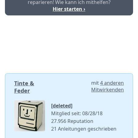
reparieren! Wie kann ich mithelfen?
Hier starten ›
Tinte &
mit
4 anderen
Mitwirkenden
Feder
[deleted]
Mitglied seit: 08/28/18
27.956 Reputation
21 Anleitungen geschrieben