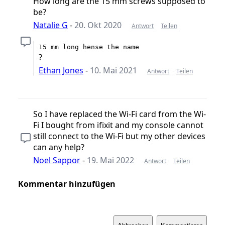
How long are the 15 mm screws supposed to
be?
Natalie G
-
20. Okt 2020
Antwort
Teilen
15 mm long hense the name
?
Ethan Jones
-
10. Mai 2021
Antwort
Teilen
So I have replaced the Wi-Fi card from the Wi-
Fi I bought from ifixit and my console cannot
still connect to the Wi-Fi but my other devices
can any help?
Noel Sappor
-
19. Mai 2022
Antwort
Teilen
Kommentar hinzufügen