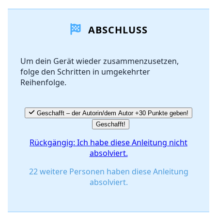
Einen Kommentar hinzufügen
ABSCHLUSS
Kommentar hinzufügen
Um dein Gerät wieder zusammenzusetzen,
folge den Schritten in umgekehrter
Abbrechen
Kommentieren
Reihenfolge.
Geschafft – der Autorin/dem Autor +30 Punkte geben!
Geschafft!
Rückgängig: Ich habe diese Anleitung nicht
absolviert.
22 weitere Personen haben diese Anleitung
absolviert.