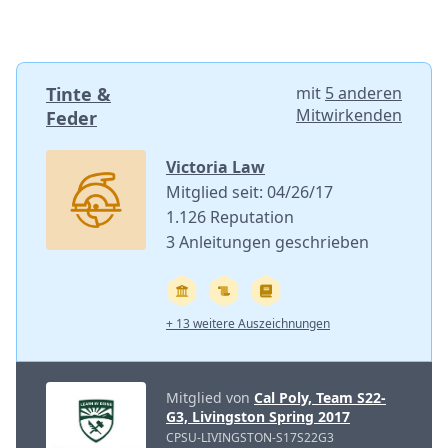
Tinte &
mit
5 anderen
Mitwirkenden
Feder
Victoria Law
Mitglied seit: 04/26/17
1.126 Reputation
3 Anleitungen geschrieben
+ 13 weitere Auszeichnungen
Mitglied von
Cal Poly, Team S22-
G3, Livingston Spring 2017
CPSU-LIVINGSTON-S17S22G3