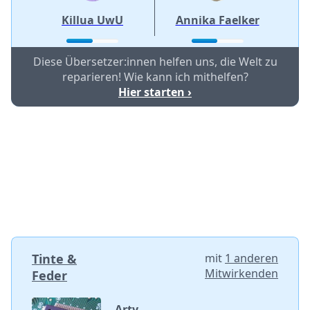
Killua UwU
Annika Faelker
Diese Übersetzer:innen helfen uns, die Welt zu
reparieren! Wie kann ich mithelfen?
Hier starten ›
Tinte &
mit
1 anderen
Mitwirkenden
Feder
Arty