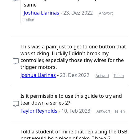
same
Joshua Llarinas
-
23. Dez 2022
Antwort
Teilen
This was a pain just to get to one button that
was sticking. Luckily I didn't break my
controller, especially those tiny wires for the
trigger motors.
Joshua Llarinas
-
23. Dez 2022
Antwort
Teilen
Is it permissible to use this guide to try and
tear down a series 2?
Taylor Reynolds
-
10. Feb 2023
Antwort
Teilen
Told a student of mine that replacing the USB
port would be a piece of cake. I have 6