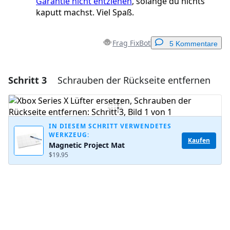
Garantie nicht entziehen
, solange du nichts
kaputt machst. Viel Spaß.
Frag FixBot
5 Kommentare
Schritt 3
Schrauben der Rückseite entfernen
Einen Kommentar hinzufügen
Kommentar hinzufügen
IN DIESEM SCHRITT VERWENDETES
WERKZEUG:
Kaufen
Magnetic Project Mat
Abbrechen
Kommentieren
$19.95