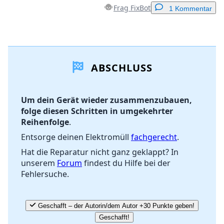
Frag FixBot
1 Kommentar
Einen Kommentar hinzufügen
ABSCHLUSS
Kommentar hinzufügen
Um dein Gerät wieder zusammenzubauen,
folge diesen Schritten in umgekehrter
Abbrechen
Kommentieren
Reihenfolge
.
Entsorge deinen Elektromüll
fachgerecht
.
Hat die Reparatur nicht ganz geklappt? In
unserem
Forum
findest du Hilfe bei der
Fehlersuche.
Geschafft – der Autorin/dem Autor +30 Punkte geben!
Geschafft!