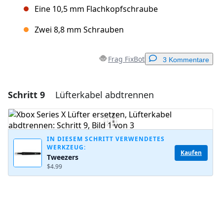
Eine 10,5 mm Flachkopfschraube
Zwei 8,8 mm Schrauben
Frag FixBot
3 Kommentare
Schritt 9
Lüfterkabel abdtrennen
Einen Kommentar hinzufügen
Kommentar hinzufügen
IN DIESEM SCHRITT VERWENDETES
WERKZEUG:
Kaufen
Tweezers
Abbrechen
Kommentieren
$4.99