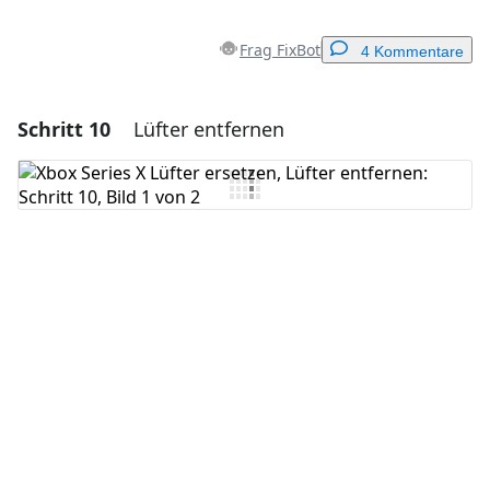
Frag FixBot
4 Kommentare
Schritt 10
Lüfter entfernen
Einen Kommentar hinzufügen
Kommentar hinzufügen
Abbrechen
Kommentieren