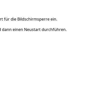
Einen Kommentar hinzufügen
t für die Bildschirmsperre ein.
d dann einen Neustart durchführen.
Abbrechen
Kommentieren