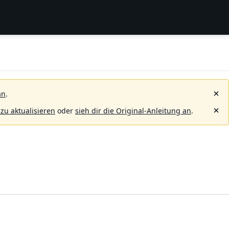
an
.
 zu aktualisieren
oder
sieh dir die Original-Anleitung an
.