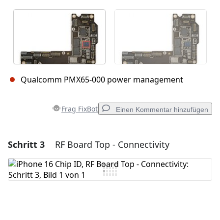
Qualcomm PMX65-000 power management
Frag FixBot
Einen Kommentar hinzufügen
Schritt 3
RF Board Top - Connectivity
Einen Kommentar hinzufügen
Kommentar hinzufügen
Abbrechen
Kommentieren