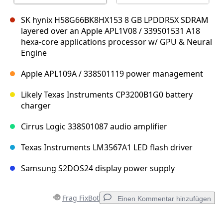
SK hynix H58G66BK8HX153 8 GB LPDDR5X SDRAM
layered over an Apple APL1V08 / 339S01531 A18
hexa-core applications processor w/ GPU & Neural
Engine
Apple APL109A / 338S01119 power management
Likely Texas Instruments CP3200B1G0 battery
charger
Cirrus Logic 338S01087 audio amplifier
Texas Instruments LM3567A1 LED flash driver
Samsung S2DOS24 display power supply
Frag FixBot
Einen Kommentar hinzufügen