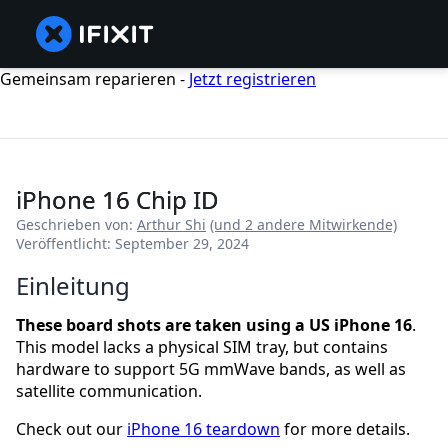
Gemeinsam reparieren -
Jetzt registrieren
iPhone 16 Chip ID
Geschrieben von:
Arthur Shi
(und 2 andere Mitwirkende)
Veröffentlicht: September 29, 2024
Einleitung
These board shots are taken using a US iPhone 16
.
This model lacks a physical SIM tray, but contains
hardware to support 5G mmWave bands, as well as
satellite communication.
Check out our
iPhone 16 teardown
for more details.