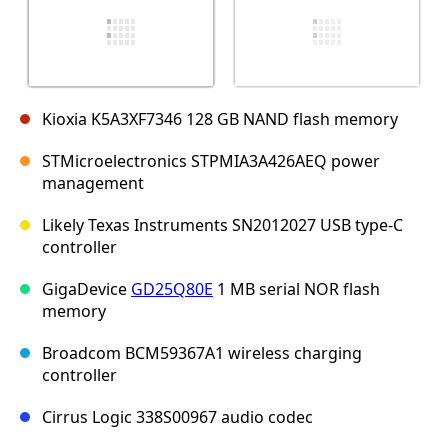
Kioxia K5A3XF7346 128 GB NAND flash memory
STMicroelectronics STPMIA3A426AEQ power
management
Likely Texas Instruments SN2012027 USB type-C
controller
GigaDevice
GD25Q80E
1 MB serial NOR flash
memory
Broadcom BCM59367A1 wireless charging
controller
Cirrus Logic 338S00967 audio codec