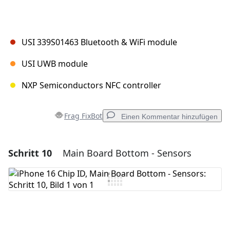
USI 339S01463 Bluetooth & WiFi module
USI UWB module
NXP Semiconductors NFC controller
Frag FixBot
Einen Kommentar hinzufügen
Schritt 10
Main Board Bottom - Sensors
Einen Kommentar hinzufügen
Kommentar hinzufügen
Abbrechen
Kommentieren