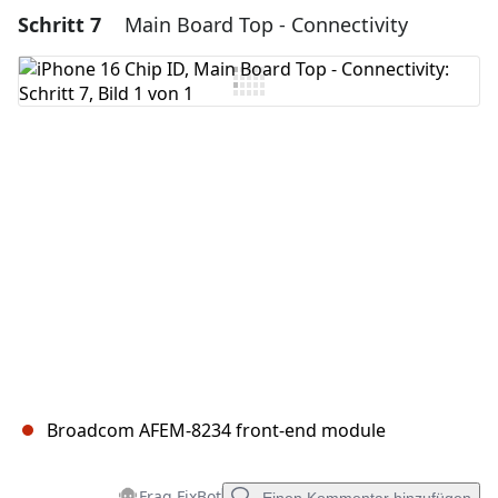
Schritt 7
Main Board Top - Connectivity
Einen Kommentar hinzufügen
Kommentar hinzufügen
Abbrechen
Kommentieren
Broadcom AFEM-8234 front-end module
Frag FixBot