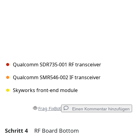
Qualcomm SDR735-001 RF transceiver
Qualcomm SMR546-002 IF transceiver
Skyworks front-end module
Frag FixBot
Einen Kommentar hinzufügen
Schritt 4
RF Board Bottom
Einen Kommentar hinzufügen