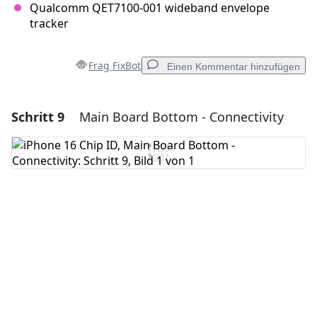
Qualcomm QET7100-001 wideband envelope
tracker
Frag FixBot
Einen Kommentar hinzufügen
Schritt 9
Main Board Bottom - Connectivity
Einen Kommentar hinzufügen
Kommentar hinzufügen
Abbrechen
Kommentieren