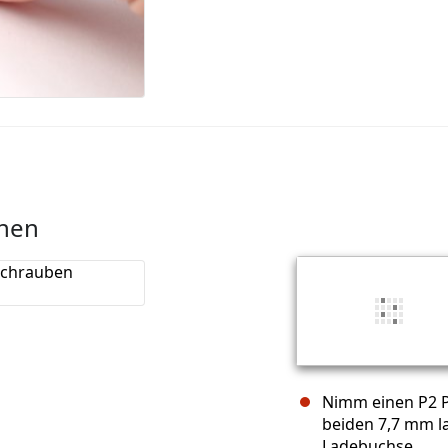
rnen
Nimm einen P2 P
beiden 7,7 mm l
Ladebuchse.