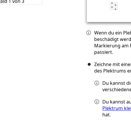
Wenn du ein Plek
beschädigt werde
Markierung am P
passiert.
Zeichne mit ein
des Plektrums en
Du kannst di
verschieden
Du kannst a
Plektrum kl
hat.