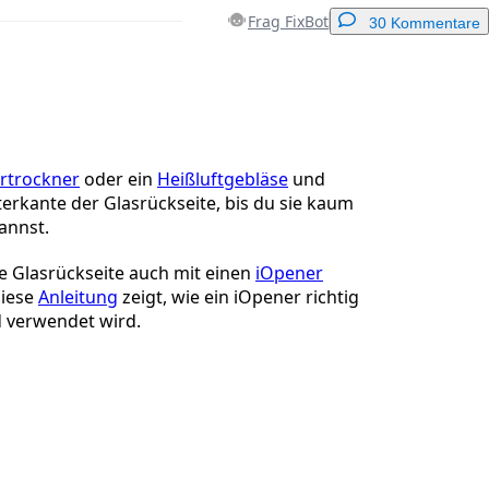
Frag FixBot
30 Kommentare
Einen Kommentar hinzufügen
rtrockner
oder ein
Heißluftgebläse
und
erkante der Glasrückseite, bis du sie kaum
annst.
Abbrechen
Kommentieren
e Glasrückseite auch mit einen
iOpener
iese
Anleitung
zeigt, wie ein iOpener richtig
 verwendet wird.