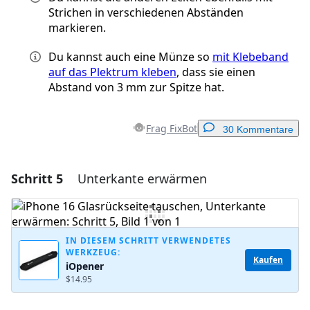
Strichen in verschiedenen Abständen
markieren.
Du kannst auch eine Münze so
mit Klebeband
auf das Plektrum kleben
, dass sie einen
Abstand von 3 mm zur Spitze hat.
Frag FixBot
30 Kommentare
Schritt 5
Unterkante erwärmen
Einen Kommentar hinzufügen
Kommentar hinzufügen
IN DIESEM SCHRITT VERWENDETES
WERKZEUG:
Kaufen
iOpener
Abbrechen
Kommentieren
$14.95