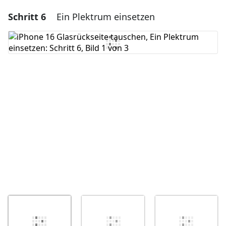
Schritt 6
Ein Plektrum einsetzen
Einen Kommentar hinzufügen
Kommentar hinzufügen
Abbrechen
Kommentieren