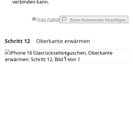
verbinden kann.
Frag FixBot
Einen Kommentar hinzufügen
Schritt 12
Oberkante erwärmen
Einen Kommentar hinzufügen
Kommentar hinzufügen
Abbrechen
Kommentieren