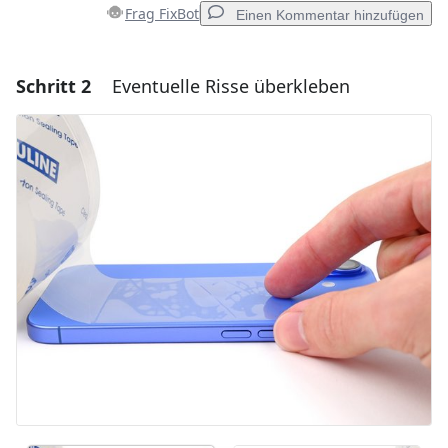
Frag FixBot
Einen Kommentar hinzufügen
Schritt 2
Eventuelle Risse überkleben
Einen Kommentar hinzufügen
Kommentar hinzufügen
Abbrechen
Kommentieren