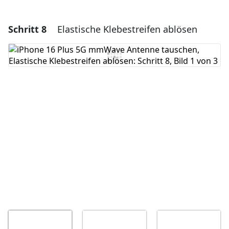
Schritt 8
Elastische Klebestreifen ablösen
Einen Kommentar hinzufügen
Kommentar hinzufügen
Abbrechen
Kommentieren