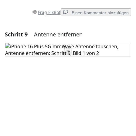
Frag FixBot
Einen Kommentar hinzufügen
Schritt 9
Antenne entfernen
Einen Kommentar hinzufügen
Kommentar hinzufügen
Abbrechen
Kommentieren