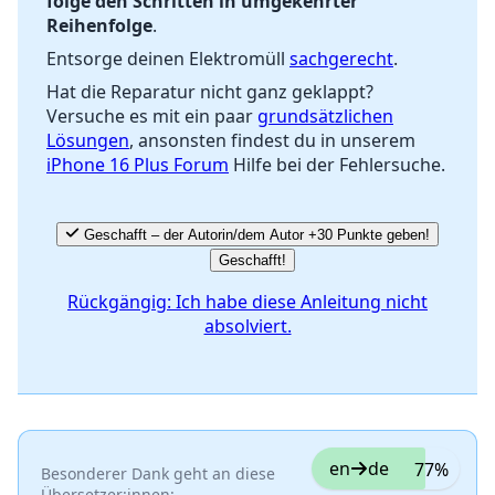
folge den Schritten in umgekehrter
Abbrechen
Kommentieren
Reihenfolge
.
Entsorge deinen Elektromüll
sachgerecht
.
Hat die Reparatur nicht ganz geklappt?
Versuche es mit ein paar
grundsätzlichen
Lösungen
, ansonsten findest du in unserem
iPhone 16 Plus Forum
Hilfe bei der Fehlersuche.
Geschafft – der Autorin/dem Autor +30 Punkte geben!
Geschafft!
Rückgängig: Ich habe diese Anleitung nicht
absolviert.
en
de
77%
Besonderer Dank geht an diese
Übersetzer:innen: