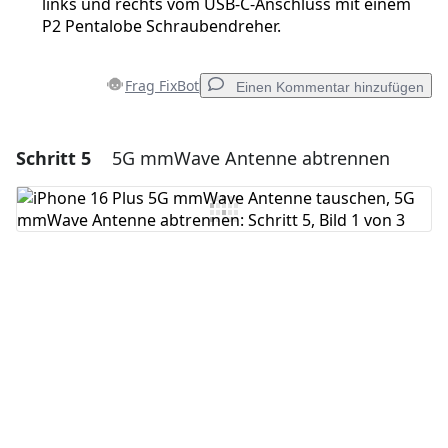
links und rechts vom USB-C-Anschluss mit einem
P2 Pentalobe Schraubendreher.
Frag FixBot
Einen Kommentar hinzufügen
Schritt 5
5G mmWave Antenne abtrennen
Einen Kommentar hinzufügen
Kommentar hinzufügen
Abbrechen
Kommentieren