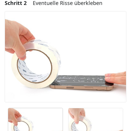
Schritt 2
Eventuelle Risse überkleben
Einen Kommentar hinzufügen
Kommentar hinzufügen
Abbrechen
Kommentieren