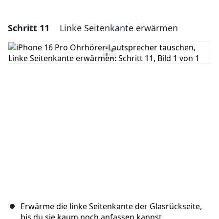
Schritt 11
Linke Seitenkante erwärmen
Einen Kommentar hinzufügen
Kommentar hinzufügen
Abbrechen
Kommentieren
Erwärme die linke Seitenkante der Glasrückseite,
bis du sie kaum noch anfassen kannst.