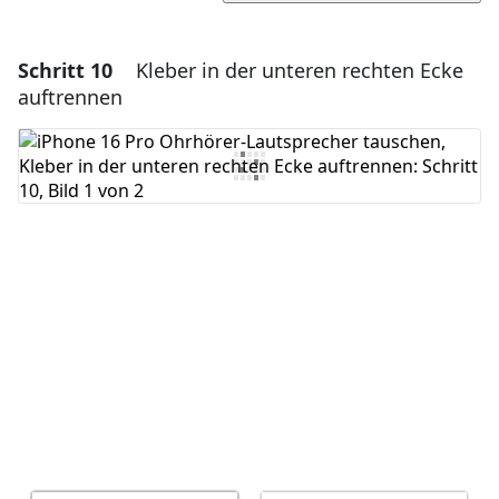
Schritt 10
Kleber in der unteren rechten Ecke
Einen Kommentar hinzufügen
auftrennen
Kommentar hinzufügen
Abbrechen
Kommentieren