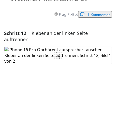
Frag FixBot
1 Kommentar
Schritt 12
Kleber an der linken Seite
Einen Kommentar hinzufügen
auftrennen
Kommentar hinzufügen
Abbrechen
Kommentieren