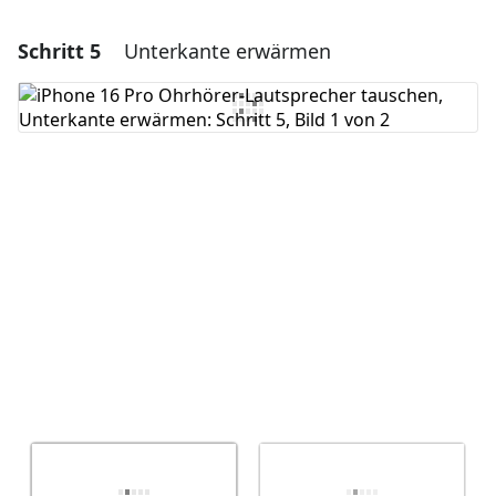
Schritt 5
Unterkante erwärmen
Einen Kommentar hinzufügen
Kommentar hinzufügen
Abbrechen
Kommentieren