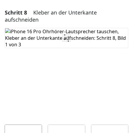
Schritt 8
Kleber an der Unterkante
Einen Kommentar hinzufügen
aufschneiden
Kommentar hinzufügen
Abbrechen
Kommentieren