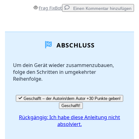
Frag FixBot
Einen Kommentar hinzufügen
Einen Kommentar hinzufügen
ABSCHLUSS
Kommentar hinzufügen
Um dein Gerät wieder zusammenzubauen,
folge den Schritten in umgekehrter
Abbrechen
Kommentieren
Reihenfolge.
Geschafft – der Autorin/dem Autor +30 Punkte geben!
Geschafft!
Rückgängig: Ich habe diese Anleitung nicht
absolviert.