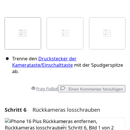
Trenne den
Druckstecker der
Kamerataste/Einschalttaste
mit der Spudgerspitze
ab.
Frag FixBot
Einen Kommentar hinzufügen
Schritt 6
Rückkameras losschrauben
Einen Kommentar hinzufügen
Kommentar hinzufügen