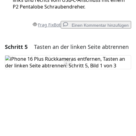
links und rechts vom USB-C-Anschluss mit einem
P2 Pentalobe Schraubendreher.
Frag FixBot
Einen Kommentar hinzufügen
Schritt 5
Tasten an der linken Seite abtrennen
Einen Kommentar hinzufügen
Kommentar hinzufügen
Abbrechen
Kommentieren