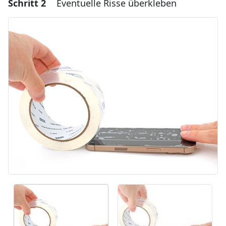
Schritt 2
Eventuelle Risse überkleben
Einen Kommentar hinzufügen
Kommentar hinzufügen
Abbrechen
Kommentieren