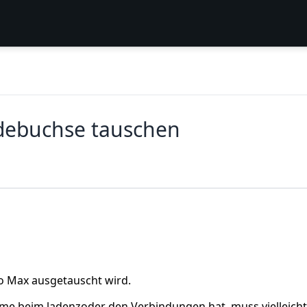
debuchse tauschen
ro Max ausgetauscht wird.
eme beim ladenzoder den Verbindungen hat, muss vielleicht