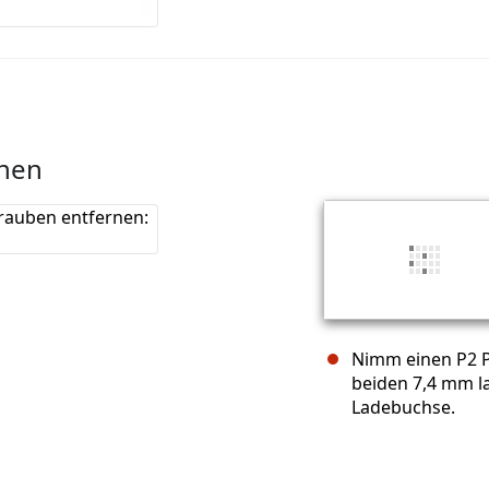
rnen
Nimm einen P2 P
beiden 7,4 mm l
Ladebuchse.