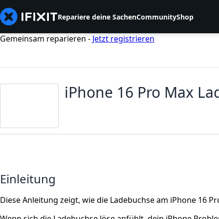
Repariere deine Sachen
Community
Shop
Gemeinsam reparieren -
Jetzt registrieren
iPhone 16 Pro Max La
Einleitung
Diese Anleitung zeigt, wie die Ladebuchse am iPhone 16 P
Wenn sich die Ladebuchse löse anfühlt, dein iPhone Probl