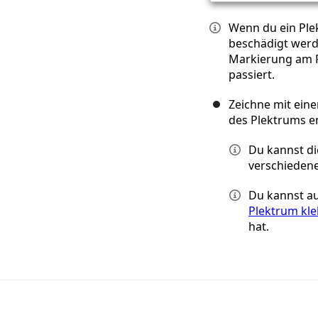
Wenn du ein Plek
beschädigt werde
Markierung am P
passiert.
Zeichne mit ein
des Plektrums en
Du kannst di
verschieden
Du kannst a
Plektrum kl
hat.