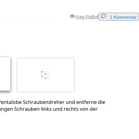
Frag FixBot
1 Kommentar
Einen Kommentar hinzufügen
Abbrechen
Kommentieren
entalobe Schraubendreher und entferne die
angen Schrauben links und rechts von der