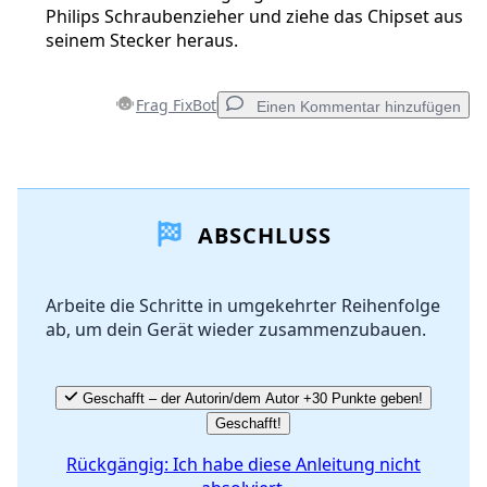
Philips Schraubenzieher und ziehe das Chipset aus
seinem Stecker heraus.
Frag FixBot
Einen Kommentar hinzufügen
Einen Kommentar hinzufügen
ABSCHLUSS
Kommentar hinzufügen
Arbeite die Schritte in umgekehrter Reihenfolge
ab, um dein Gerät wieder zusammenzubauen.
Abbrechen
Kommentieren
Geschafft – der Autorin/dem Autor +30 Punkte geben!
Geschafft!
Rückgängig: Ich habe diese Anleitung nicht