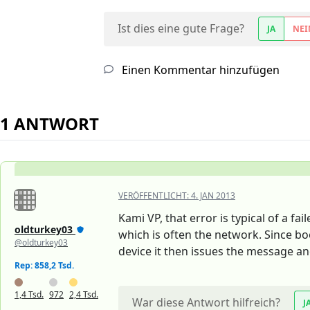
Ist dies eine gute Frage?
JA
NEI
Einen Kommentar hinzufügen
1 ANTWORT
VERÖFFENTLICHT:
4. JAN 2013
Kami VP, that error is typical of a fa
oldturkey03
which is often the network. Since boo
@oldturkey03
device it then issues the message an
Rep: 858,2 Tsd.
1,4 Tsd.
972
2,4 Tsd.
War diese Antwort hilfreich?
J