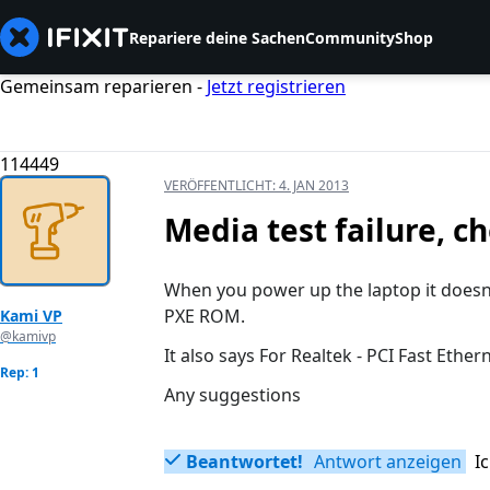
Repariere deine Sachen
Community
Shop
Gemeinsam reparieren -
Jetzt registrieren
114449
VERÖFFENTLICHT:
4. JAN 2013
Media test failure, c
When you power up the laptop it doesn't
PXE ROM.
Kami VP
@kamivp
It also says For Realtek - PCI Fast Ether
Rep: 1
Any suggestions
Beantwortet!
Antwort anzeigen
I