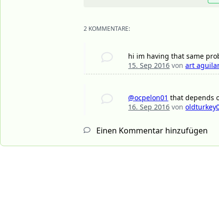
2 KOMMENTARE:
hi im having that same prob
15. Sep 2016
von
art aguila
@ocpelon01
that depends o
16. Sep 2016
von
oldturkey
Einen Kommentar hinzufügen