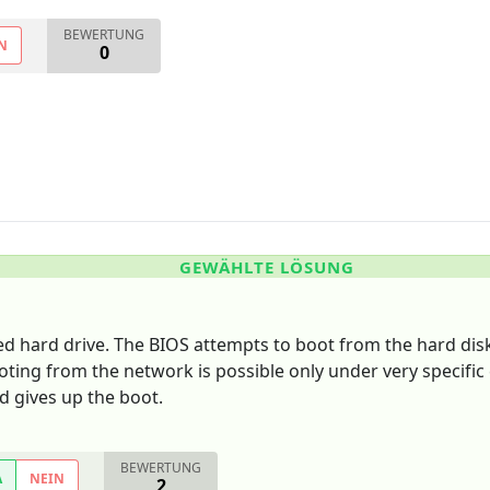
BEWERTUNG
N
0
GEWÄHLTE LÖSUNG
iled hard drive. The BIOS attempts to boot from the hard disk
ting from the network is possible only under very specific c
d gives up the boot.
BEWERTUNG
A
NEIN
2