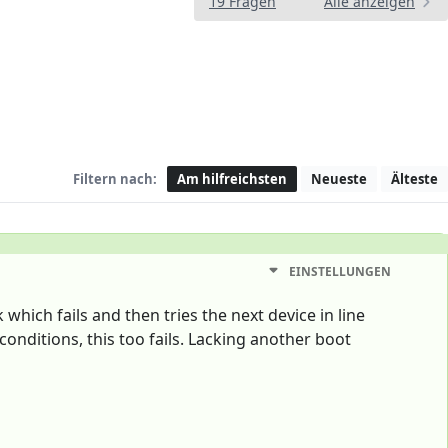
19 Fragen
Alle anzeigen
Filtern nach:
Am hilfreichsten
Neueste
Älteste
EINSTELLUNGEN
 which fails and then tries the next device in line
onditions, this too fails. Lacking another boot