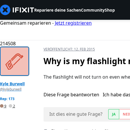
Repariere deine Sachen
Community
Shop
Gemeinsam reparieren -
Jetzt registrieren
214508
VERÖFFENTLICHT:
12. FEB 2015
Why is my flashlight 
The flashlight will not turn on even wh
Kyle Burwell
@kyleburwell
Diese Frage beantworten
Ich habe da
Rep: 173
9
2
Ist dies eine gute Frage?
JA
NEI