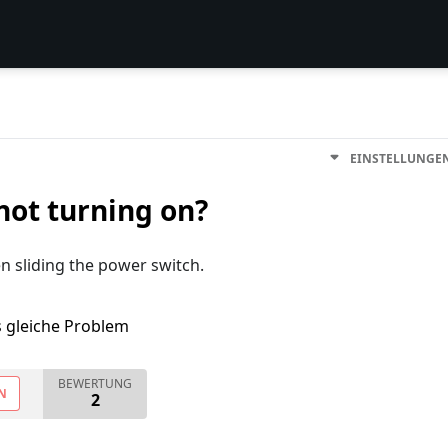
EINSTELLUNGE
not turning on?
en sliding the power switch.
s gleiche Problem
BEWERTUNG
N
2