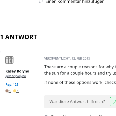
Einen Kommentar hinzufügen
1 ANTWORT
VERÖFFENTLICHT:
12. FEB 2015
There are a couple reasons for why t
Kasey Kolyno
the sun for a couple hours and try usi
@kaseykolyno
If none of these options work, chec
Rep: 125
5
1
War diese Antwort hilfreich?
J