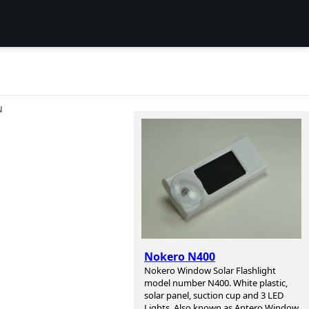
N
Nokero N400
Nokero Window Solar Flashlight
model number N400. White plastic,
solar panel, suction cup and 3 LED
Lights. Also known as Antero Window