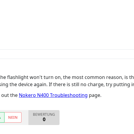
he flashlight won't turn on, the most common reason, is the 
ng the device again. If there is still no charge, try putting i
k out the
Nokero N400 Troubleshooting
page.
BEWERTUNG
A
NEIN
0