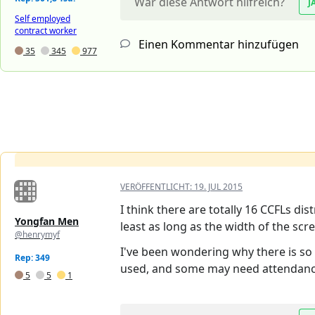
War diese Antwort hilfreich?
J
Self employed
contract worker
Einen Kommentar hinzufügen
35
345
977
VERÖFFENTLICHT:
19. JUL 2015
I think there are totally 16 CCFLs di
Yongfan Men
least as long as the width of the scr
@henrymyf
I've been wondering why there is so 
Rep: 349
used, and some may need attendance.
5
5
1