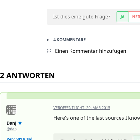
Ist dies eine gute Frage?
JA
NEI
4 KOMMENTARE
Einen Kommentar hinzufügen
2 ANTWORTEN
VERÖFFENTLICHT:
29. MÄR 2015
Here's one of the last sources I know
DanJ
@danj
Rep: 501,8 Tsd.