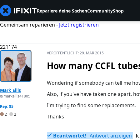
Repariere deine Sachen
Community
Shop
Gemeinsam reparieren -
Jetzt registrieren
221174
VERÖFFENTLICHT:
29. MÄR 2015
How many CCFL tubes 
Wondering if somebody can tell me how 
Mark Ellis
Also, if you've have taken one apart, h
@markellis41805
I'm trying to find some replacements.
Rep: 85
2
2
Thanks
Beantwortet!
Antwort anzeigen
I