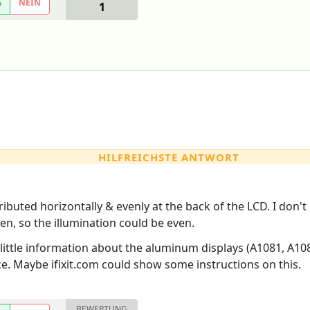
A
NEIN
1
HILFREICHSTE ANTWORT
stributed horizontally & evenly at the back of the LCD. I don'
een, so the illumination could be even.
little information about the aluminum displays (A1081, A1082
 Maybe ifixit.com could show some instructions on this.
BEWERTUNG