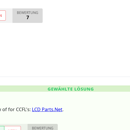
BEWERTUNG
N
7
GEWÄHLTE LÖSUNG
 of for CCFL's:
LCD Parts.Net
.
BEWERTUNG