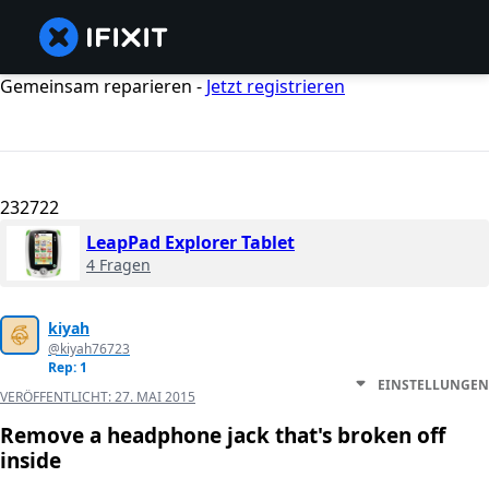
Gemeinsam reparieren -
Jetzt registrieren
232722
LeapPad Explorer Tablet
4 Fragen
kiyah
@kiyah76723
Rep: 1
EINSTELLUNGEN
VERÖFFENTLICHT:
27. MAI 2015
Remove a headphone jack that's broken off
inside