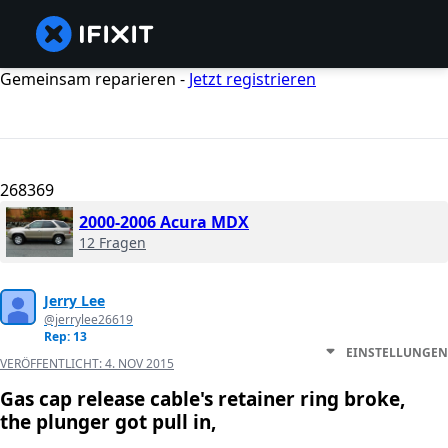
Gemeinsam reparieren -
Jetzt registrieren
268369
2000-2006 Acura MDX
12 Fragen
Jerry Lee
@jerrylee26619
Rep: 13
EINSTELLUNGEN
VERÖFFENTLICHT:
4. NOV 2015
Gas cap release cable's retainer ring broke,
the plunger got pull in,