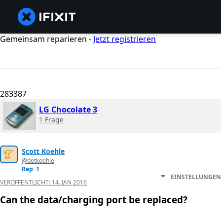
Gemeinsam reparieren -
Jetzt registrieren
283387
LG Chocolate 3
1 Frage
Scott Koehle
@detkoehle
Rep: 1
EINSTELLUNGEN
VERÖFFENTLICHT:
14. JAN 2016
Can the data/charging port be replaced?