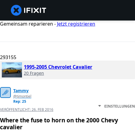
Gemeinsam reparieren -
Jetzt registrieren
293155
1995-2005 Chevrolet Cavalier
20 Fragen
Tammy
@tjmontiel
Rep: 25
EINSTELLUNGEN
VERÖFFENTLICHT:
26. FEB 2016
Where the fuse to horn on the 2000 Chevy
cavalier