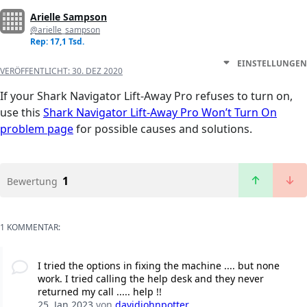
Arielle Sampson
@arielle_sampson
Rep: 17,1 Tsd.
EINSTELLUNGEN
VERÖFFENTLICHT:
30. DEZ 2020
If your Shark Navigator Lift-Away Pro refuses to turn on,
use this
Shark Navigator Lift-Away Pro Won’t Turn On
problem page
for possible causes and solutions.
1
Bewertung
1 KOMMENTAR:
I tried the options in fixing the machine .... but none
work. I tried calling the help desk and they never
returned my call ..... help !!
25. Jan 2023
von
davidjohnpotter