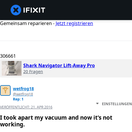
Gemeinsam reparieren -
Jetzt registrieren
306661
Shark Navigator Lift-Away Pro
20 Fragen
wetfrog18
@wetfrog18
Rep: 1
EINSTELLUNGEN
VERÖFFENTLICHT:
21. APR 2016
I took apart my vacuum and now it's not
working.