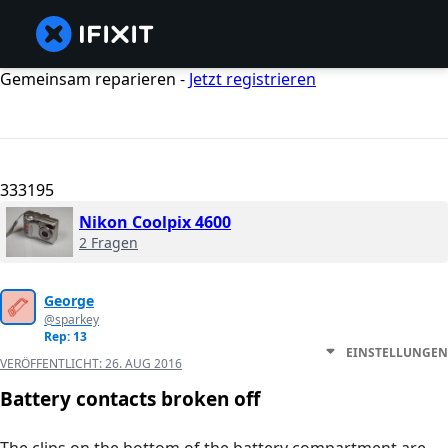
Gemeinsam reparieren -
Jetzt registrieren
333195
Nikon Coolpix 4600
2 Fragen
George
@sparkey
Rep: 13
EINSTELLUNGEN
VERÖFFENTLICHT:
26. AUG 2016
Battery contacts broken off