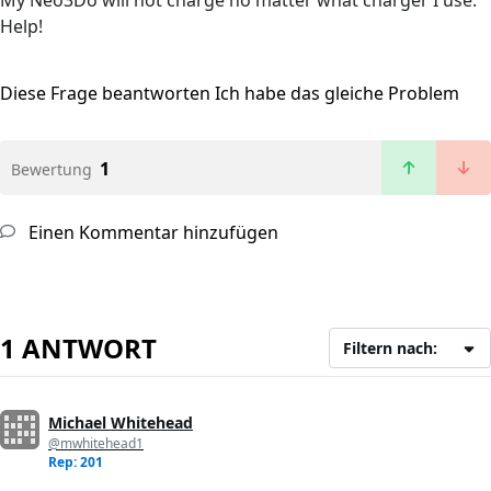
My Neo3Do will not charge no matter what charger I use.
Help!
Diese Frage beantworten
Ich habe das gleiche Problem
1
Bewertung
Einen Kommentar hinzufügen
1 ANTWORT
Filtern nach:
Michael Whitehead
@mwhitehead1
Rep: 201